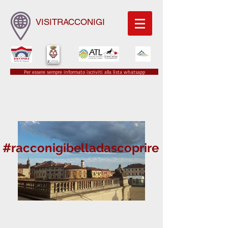
VISITRACCONIGI
Per essere sempre informato iscriviti alla lista whatsapp
#racconigibelladascoprire