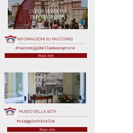
INFORMAZIONI SU RACCONIGI
#racconigibelladascoprire
More Info
MUSEO DELLA SETA
#viaggioinitalia
More Info