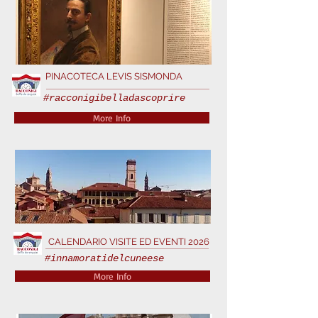
PINACOTECA LEVIS SISMONDA
#racconigibelladascoprire
More Info
CALENDARIO VISITE ED EVENTI 2026
#innamoratidelcuneese
More Info