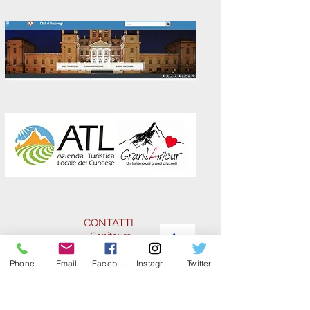
CONTATTI
Conitours
0171 696206
CELL:
3920811406
Phone
Email
Facebook
Instagram
Twitter
Politica della privacy
Raccogliamo e archiviamo i dati che ci