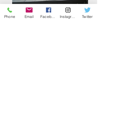
Phone
Email
Facebook
Instagram
Twitter
Aperture Museo 2025
Il Museo della Seta è
aperto la domenica
dalle 10:00 alle 12:00
e dalle 14:30 alle
17:00
PRENOTA LA VISITA