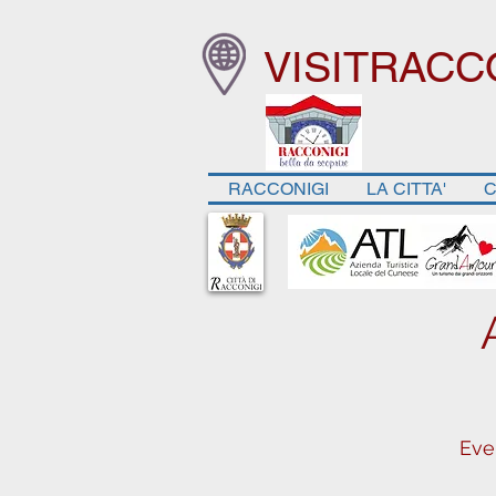
VISITRACC
RACCONIGI
LA CITTA'
C
Eve