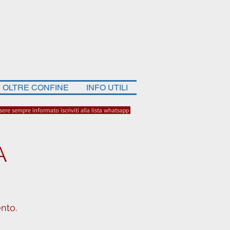
OLTRE CONFINE
INFO UTILI
sere sempre informato iscriviti alla lista whatsapp
A
nto.