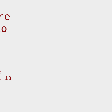
re
io
e
i 13